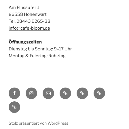
Am Flussufer 1
86558 Hohenwart
Tel. 08443 9265-38
info@cafe-bloom.de
Öffnungszeiten
Dienstag bis Sonntag: 9–17 Uhr
Montag & Feiertag: Ruhetag
Facebook
Instagram
E-
Privatsphäre-
Historie
Einwilligungen
Mail
Einstellungen
der
widerrufen
Datenschutzerklärung
ändern
Privatsphäre-
Einstellungen
Stolz präsentiert von WordPress