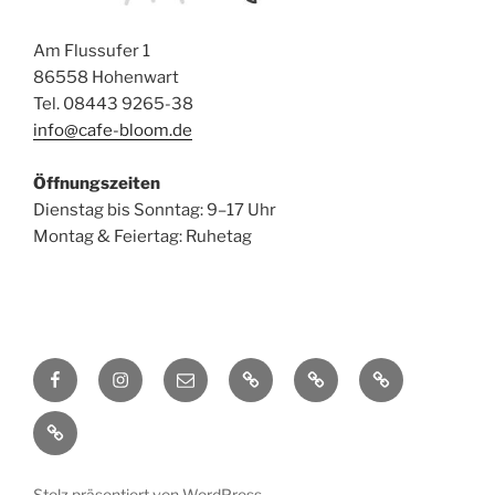
Am Flussufer 1
86558 Hohenwart
Tel. 08443 9265-38
info@cafe-bloom.de
Öffnungszeiten
Dienstag bis Sonntag: 9–17 Uhr
Montag & Feiertag: Ruhetag
Facebook
Instagram
E-
Privatsphäre-
Historie
Einwilligungen
Mail
Einstellungen
der
widerrufen
Datenschutzerklärung
ändern
Privatsphäre-
Einstellungen
Stolz präsentiert von WordPress